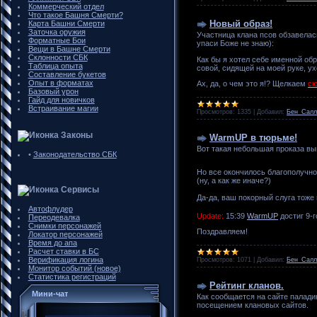
Коммерческий отдел
Что такое Башня Смерти?
Новый образ!
Карта Башни Смерти
Заточка оружия
Участница клана псов обзавелас
Форматные Бои
упаси Боже не знаю):
Вещи в Башне Смерти
Склонности СБК
Как бы я хотел себе именной обра
Таблица опыта
совой, сидящей на моей руке, ух
Составление букетов
Опыт в форматах
Ах, да, о чем это я!? Щелкаем
сю
Базовый урон
Гайд для новичков
Встраивание магии
Просмотров:
1335
|
Добавил:
Бен_Салл
Законы
WarmUP в тюрьме!
Вот такая небольшая проказа в
•
Законодательство СБК
Но все окончилось благополучно
(ну, а как же иначе?)
Сервисы
Да-да, ваш покорный слуга тоже
Автофлудер
Update:
15:39
WarmUP
достиг 9-г
Переодевалка
Снимки персонажей
Поздравляем!
Локатор персонажей
Время до апа
Расчет ставки в БС
Верификация логина
Просмотров:
1071
|
Добавил:
Бен_Салл
Монитор событий (новое)
Статистика регистраций
Рейтинг кланов.
Мини-чат
Как сообщается на сайте палади
посещением клановых сайтов.