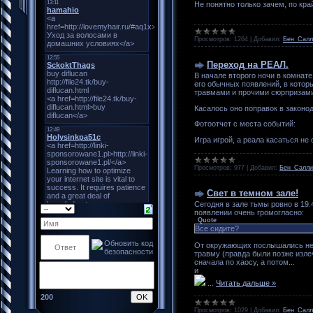
Не понятно только зачем, по кра
Просмотров:
1264
|
Добавил:
Бен_Салл
Переход на РЕАЛ.
В начале второго ночи в комнате
его обычных появлений, в котор
травмами и прочими сюрпризами
Касалось оно поправок в законо
Фотоотчет с места событий:
Игра игрой, а реала касаться не 
Просмотров:
977
|
Добавил:
Бен_Салли
Свет в темном зале!
Сегодня в зале тьмы ровно в 19
появлении очень громогласно:
Quote
Все сидите?
От окружающих послышались нег
травму (правда были позже изле
сначала по хаосу, а потом...
и
...
Читать дальше »
200
Просмотров:
1029
|
Добавил:
Бен_Салл