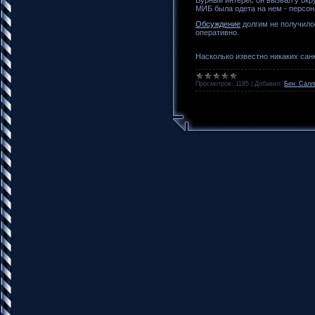
МИБ была одета на нем - персон
Обсуждение
долгим не получило
оперативно.
Насколько известно никаких сан
Просмотров:
1185
|
Добавил:
Бен_Салл