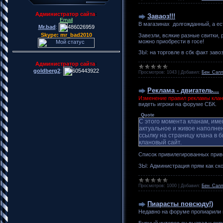
Администратор сайта
:
Заваоз!!!
Email
В магазинах
долгожданный, а ест
Mr.bad
:
486026959
Skype: mr_bad2010
Завезли, всякие разные свитки, 
можно приобрести в госе!
ЗЫ: на торговле в сбк факт заво
Администратор сайта
:
goldberg2
:
605443922
Просмотров:
1043
|
Добавил:
Бен_Салл
Реклама - двигатель...
Изменение правил рекламы клан
видеть игроки на форуме СБК.
Quote
С этого момента кланам, им
актуальное и живое наполнен
ссылку на страницу клана в б
клановый сайт.
Список привилегированных прив
ЗЫ: Администрация прям как ск
Просмотров:
1000
|
Добавил:
Бен_Салл
Пиарасты повсюду!)
Недавно на форуме пропиарили
Бурный интерес он вызвал у ок