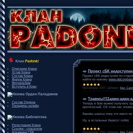
Клан
Padonki
Описание Клана
Проект сБК недоступен
Устав Клана
Проект сБК недоступен по стар
Состав Клана
найти по новому
www.oldcombats.
Форум Клана
Фотоальбом
Вступить в Клан
Просмотров:
4257
|
Добавил:
Бен_Салл
Орден Паладинов
Травмы!!11адин-адин-
Состав Ордена
Теперь в бою можно получить т
Паладины онлайн
критический. Об этом нас опове
Каковы шансы пока что никто не 
Библиотека
Ну, а остальные берегут себя)
Регистрация Клана
Ссылки - спасатели
Алхимики СБК
Просмотров:
1501
|
Добавил:
Бен_Салл